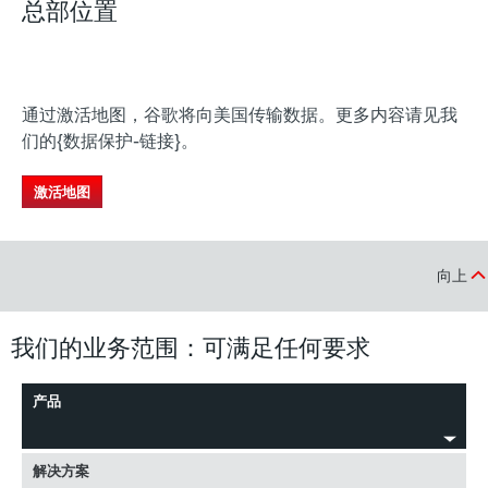
总部位置
务
范
围
通过激活地图，谷歌将向美国传输数据。更多内容请见我
持续
们的{数据保护-链接}。
发
激活地图
展。
基
向上
本
概
我们的业务范围：可满足任何要求
况
产品
解决方案