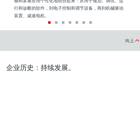
能
轴和多重应用个性化地组合起来：从用于规划、调试、运
务
护
行和诊断的软件，到电子控制和调节设备，再到机械驱动
EU
的
装置、减速电机。
需
向上
企业历史：持续发展。